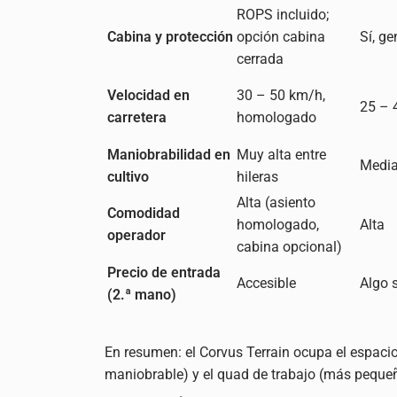
ROPS incluido;
Cabina y protección
opción cabina
Sí, g
cerrada
Velocidad en
30 – 50 km/h,
25 – 
carretera
homologado
Maniobrabilidad en
Muy alta entre
Media
cultivo
hileras
Alta (asiento
Comodidad
homologado,
Alta
operador
cabina opcional)
Precio de entrada
Accesible
Algo 
(2.ª mano)
En resumen: el Corvus Terrain ocupa el espaci
maniobrable) y el quad de trabajo (más peque