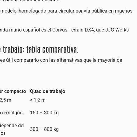
modelo, homologado para circular por vía pública en muchos
unda mano español es el Corvus Terrain DX4, que JJG Works
 trabajo: tabla comparativa.
 es útil compararlo con las alternativas que la mayoría de
or compacto
Quad de trabajo
 2,5 m
< 1,2 m
 remolque
150 – 300 kg
(depende del
300 – 800 kg
lo)