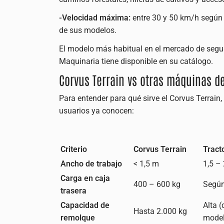
-Velocidad máxima:
entre 30 y 50 km/h según 
de sus modelos.
El modelo más habitual en el mercado de seg
Maquinaria tiene disponible en su catálogo.
Corvus Terrain vs otras máquinas de
Para entender para qué sirve el Corvus Terrain,
usuarios ya conocen:
Criterio
Corvus Terrain
Tract
Ancho de trabajo
< 1,5 m
1,5 –
Carga en caja
400 – 600 kg
Según
trasera
Capacidad de
Alta 
Hasta 2.000 kg
remolque
mode