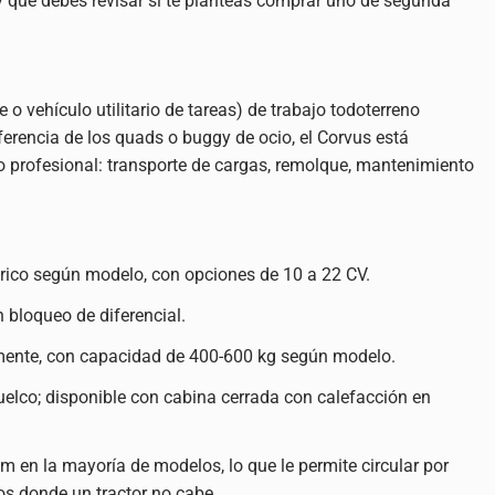
y qué debes revisar si te planteas comprar uno de segunda
e o vehículo utilitario de tareas) de trabajo todoterreno
erencia de los quads o buggy de ocio, el Corvus está
ajo profesional: transporte de cargas, remolque, mantenimiento
drico según modelo, con opciones de 10 a 22 CV.
bloqueo de diferencial.
amente, con capacidad de 400-600 kg según modelo.
elco; disponible con cabina cerrada con calefacción en
 m en la mayoría de modelos, lo que le permite circular por
sos donde un tractor no cabe.