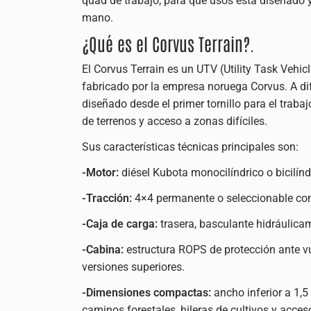
quad de trabajo, para qué usos está diseñado 
mano.
¿Qué es el Corvus Terrain?.
El Corvus Terrain es un UTV (Utility Task Vehicl
fabricado por la empresa noruega Corvus. A dif
diseñado desde el primer tornillo para el trab
de terrenos y acceso a zonas difíciles.
Sus características técnicas principales son:
-Motor:
diésel Kubota monocilíndrico o bicilín
-Tracción:
4×4 permanente o seleccionable con 
-Caja de carga:
trasera, basculante hidráulic
-Cabina:
estructura ROPS de protección ante vu
versiones superiores.
-Dimensiones compactas:
ancho inferior a 1,5
caminos forestales, hileras de cultivos y acce