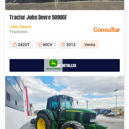
Tractor John Deere 5090GF
John Deere
Consultar
Tractores
3420T
90CV
2013
Venta
más detalles