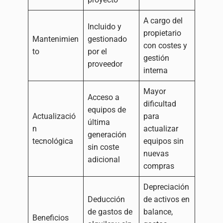
A cargo del
Incluido y
propietario
Mantenimien
gestionado
con costes y
to
por el
gestión
proveedor
interna
Mayor
Acceso a
dificultad
equipos de
Actualizació
para
última
n
actualizar
generación
tecnológica
equipos sin
sin coste
nuevas
adicional
compras
Depreciación
Deducción
de activos en
de gastos de
balance,
Beneficios