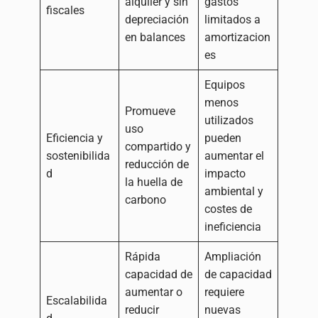
alquiler y sin
gastos
fiscales
depreciación
limitados a
en balances
amortizacion
es
Equipos
menos
Promueve
utilizados
uso
Eficiencia y
pueden
compartido y
sostenibilida
aumentar el
reducción de
d
impacto
la huella de
ambiental y
carbono
costes de
ineficiencia
Rápida
Ampliación
capacidad de
de capacidad
aumentar o
requiere
Escalabilida
reducir
nuevas