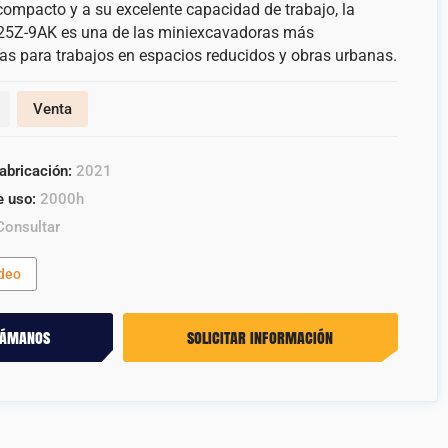
compacto y a su excelente capacidad de trabajo, la
25Z-9AK es una de las miniexcavadoras más
 para trabajos en espacios reducidos y obras urbanas.
Venta
abricación:
2021
e uso:
2000h
onsultar
ídeo
lámanos
solicitar información