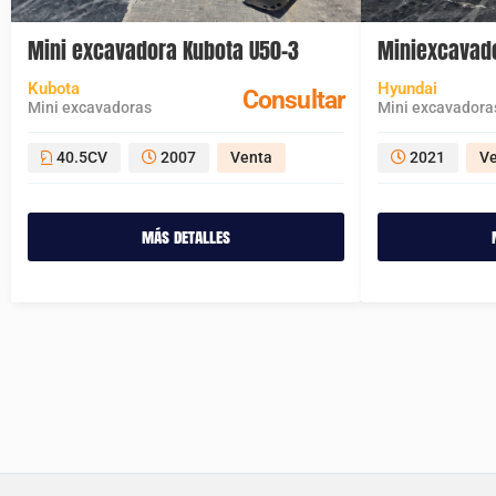
Mini excavadora Kubota U50-3
Miniexcavad
Kubota
Hyundai
Consultar
Mini excavadoras
Mini excavadora
40.5CV
2007
Venta
2021
V
más detalles