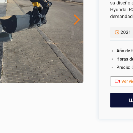
su diseño 
Hyundai R
demandadas
2021
Año de f
Horas d
Precio:
C
Ver v
l