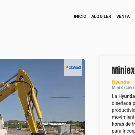
INICIO
ALQUILER
VENTA
Miniex
Hyundai
Mini excav
La
Hyunda
diseñada p
productivi
movimiento
horas de t
para incor