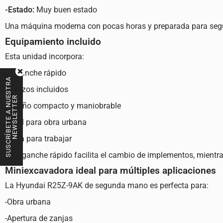
-Estado:
Muy buen estado
Una máquina moderna con pocas horas y preparada para segu
Equipamiento incluido
Esta unidad incorpora:
-Enganche rápido
S
U
S
C
R
Í
B
E
T
E
A
N
U
S
T
R
A
N
E
W
S
L
E
T
T
E
-3 cazos incluidos
E
R
-Diseño compacto y maniobrable
-Ideal para obra urbana
-Lista para trabajar
El enganche rápido facilita el cambio de implementos, mientras
Miniexcavadora ideal para múltiples aplicaciones
La Hyundai R25Z-9AK de segunda mano es perfecta para:
-Obra urbana
-Apertura de zanjas