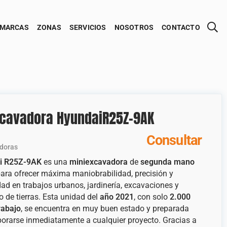
MARCAS
ZONAS
SERVICIOS
NOSOTROS
CONTACTO
cavadora HyundaiR25Z-9AK
Consultar
adoras
i R25Z-9AK
es una
miniexcavadora
de
segunda mano
ara ofrecer máxima maniobrabilidad, precisión y
dad en trabajos urbanos, jardinería, excavaciones y
 de tierras. Esta unidad del
año 2021
, con solo
2.000
rabajo
, se encuentra en muy buen estado y preparada
porarse inmediatamente a cualquier proyecto. Gracias a