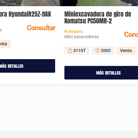
ora HyundaiR25Z-9AK
Miniexcavadora de giro de
Komatsu PC50MR-2
Consultar
s
Komatsu
Cons
Mini excavadoras
enta
5110T
2005
Venta
más detalles
más detalles